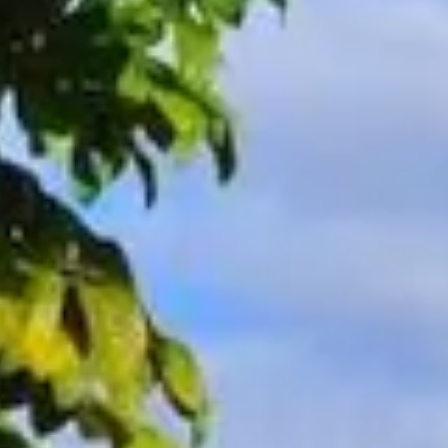
JESTEM ZAINTERESOWANY
Program
Rovos Rail - podróż luksus
Podróż, która Państwu proponujemy wiedzie od W
Rovos Rail to luksusowa linia kolejowa, która dz
a jednocześnie zapewnia współczesny komfort.Poci
Widoki i wrażenia na trasie przyjazdu są niezapo
która łączy luksus, historię i piękno afrykańskiej p