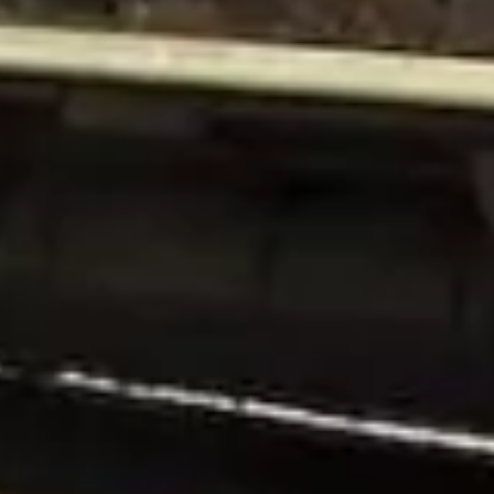
ka
A BIURA AMAZONKA TRAVEL
nie dla klientów indywidualnych lub małych