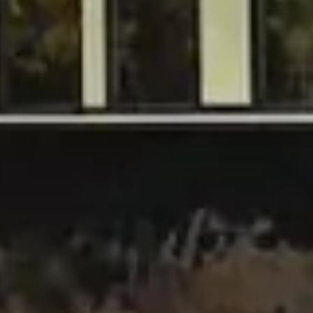
nia afrykańskiej ceramiki
ć zwiedzania RPA w nietypowy sposób