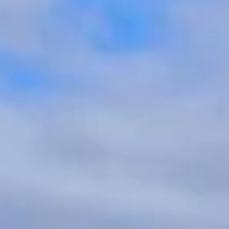
JESTEM ZAINTERESOWANY
we podróże wprowadzające w klimat belle époque,
i standard podróży, przypominający 5* hotel.
wdziwa podróż w czasie i niezapomniana przygoda,