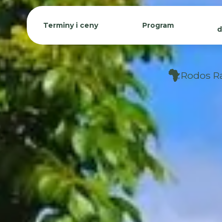
Terminy i ceny
Program
d
Rodos R
Terminy i ceny
12-16 sierpnia 2026
4050 EUR Oferty dla klientów
indywidualnych