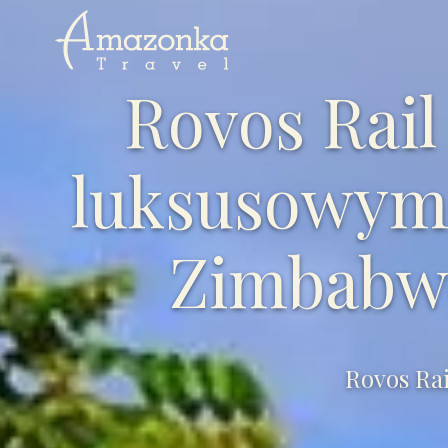
Rovos Rail
luksusowym
Zimbabw
Rovos Ra