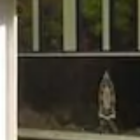
Luksusowy pociąg w stylu kolonialnym na trasie Wo
Na życzenie klienta możemy przygotować krótsze
Pretoria- Durban - 3 dni -trasa ta oferuje krajobr
Kapsztad- Pretoria - 4 dni -jedna z najpopularni
Dodatkowe informac
Z kim pojadę?