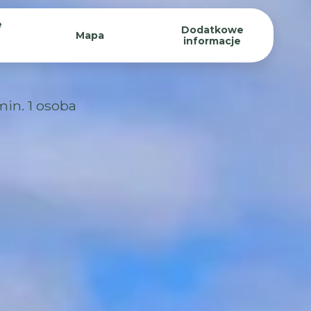
e
Dodatkowe
Mapa
informacje
min. 1 osoba
13-17 sierpnia 2027
4050 EUR Oferty dla klientów
indywidualnych