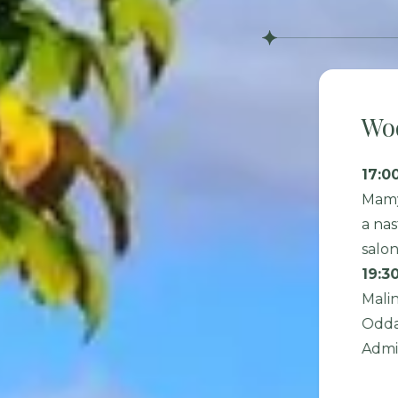
Wo
17:0
Mamy
a na
salo
19:3
Malin
Odda
Admi