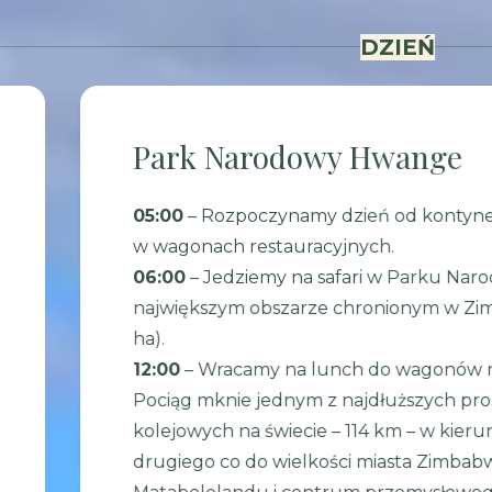
DZIEŃ
Park Narodowy Hwange
05:00
– Rozpoczynamy dzień od kontyne
w wagonach restauracyjnych.
06:00
– Jedziemy na safari w Parku Na
największym obszarze chronionym w Zi
ha).
12:00
– Wracamy na lunch do wagonów r
Pociąg mknie jednym z najdłuższych pr
kolejowych na świecie – 114 km – w kier
drugiego co do wielkości miasta Zimbabwe