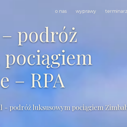
o nas
wyprawy
terminar
 – podróż
 pociągiem
e – RPA
il - podróż luksusowym pociągiem Zimba