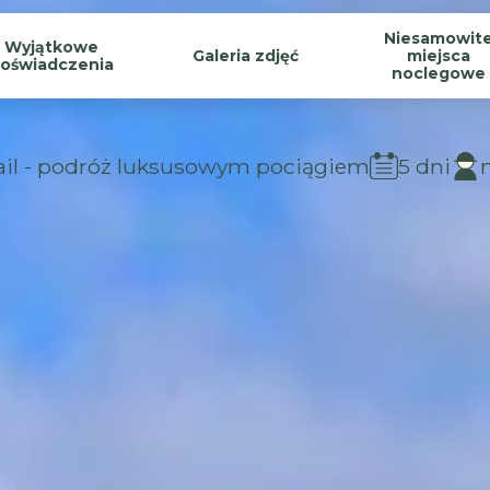
Niesamowit
Wyjątkowe
Galeria zdjęć
miejsca
oświadczenia
noclegowe
ail - podróż luksusowym pociągiem
5 dni
04-08 czerwca 2027
4050 EUR Oferty dla klientów
indywidualnych