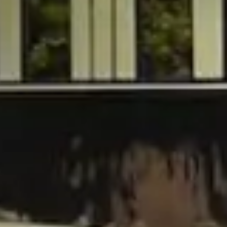
dospady Wiktorii - Pretoria - długość 5 dni.
 trasy:
azy, przyrodę, historyczne pola bitew i możliwość podziwia
ejszych tras, oferująca niezapomniane widoki i możliwoś
je