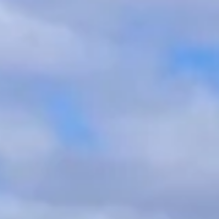
JESTEM ZAINTERESOWANY
owym pociągiem
odospadów Wiktorii do Pretorii.
iała na terenie Afryki Południowej. Oferuje ona wyjątko
ągi Rowos rail, znany jako „Duma Afryki” oferuje wysok
mniane.Rovos Rail to nie tylko podróż pociągiem, ale pra
rzyrody.