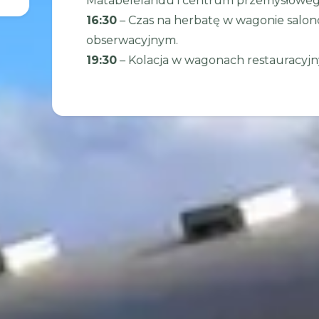
Matabelelandu i centrum przemysłowego
16:30
– Czas na herbatę w wagonie salo
obserwacyjnym.
19:30
– Kolacja w wagonach restauracyjny