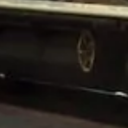
Beata Kaczmars
PILOTKA I ZAŁOŻYCIELK
Wyjazd przeznaczony głów
kilkuosobowych grup