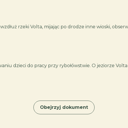
o nas
wyprawy
terminar
uż rzeki Volta, mijając po drodze inne wioski, obserwuj
waniu dzieci do pracy przy rybołówstwie. O jeziorze Volt
Obejrzyj dokument