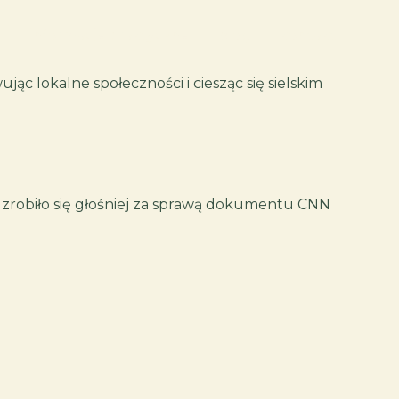
z
informacje praktyczne
blog
kontakt
ąc lokalne społeczności i ciesząc się sielskim
a zrobiło się głośniej za sprawą dokumentu CNN