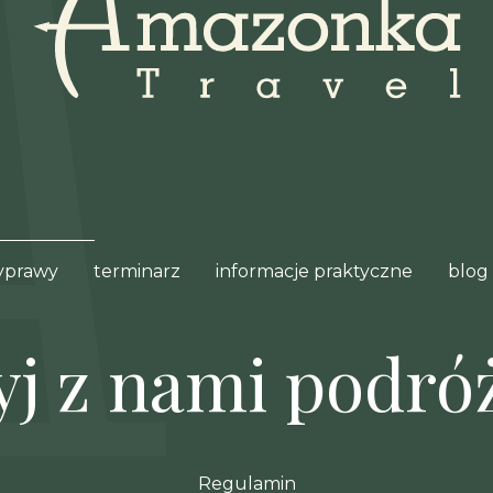
yprawy
terminarz
informacje praktyczne
blog
yj z nami podróż
Regulamin