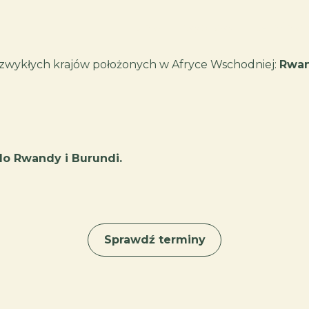
o nas
wyprawy
terminar
zwykłych krajów położonych w Afryce Wschodniej:
Rwan
o Rwandy i Burundi.
Sprawdź terminy