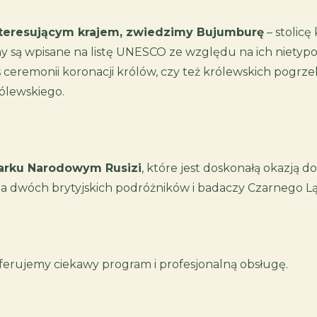
 interesującym krajem, zwiedzimy Bujumburę
– stolicę
ny są wpisane na listę UNESCO ze względu na ich niety
ceremonii koronacji królów, czy też królewskich pogrze
ólewskiego.
Parku Narodowym Rusizi
, które jest doskonałą okazją 
 dwóch brytyjskich podróżników i badaczy Czarnego Lądu
erujemy ciekawy program i profesjonalną obsługę.