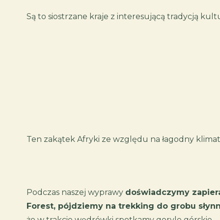
Są to siostrzane kraje z interesującą tradycją ku
Ten zakątek Afryki ze względu na łagodny klimat
Podczas naszej wyprawy
doświadczymy zapiera
Forest, pójdziemy na trekking do grobu słyn
że w trakcie wędrówki spotkamy goryle górskie.