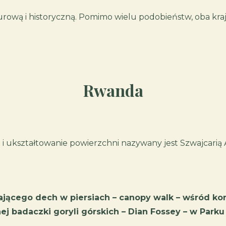
lturową i historyczną. Pomimo wielu podobieństw, oba kr
Rwanda
 i ukształtowanie powierzchni nazywany jest Szwajcarią 
jącego dech w piersiach – canopy walk – wśród 
nej badaczki goryli górskich – Dian Fossey – w Pa