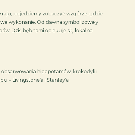
 kraju, pojedziemy zobaczyć wzgórze, gdzie
powe wykonanie. Od dawna symbolizowały
bów. Dziś bębnami opiekuje się lokalna
do obserwowania hipopotamów, krokodyli i
 – Livingstone’a i Stanley’a.