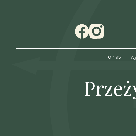
Facebook
Instagram
o nas
w
Przeż