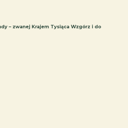
z
informacje praktyczne
blog
kontakt
dy – zwanej Krajem Tysiąca Wzgórz i do